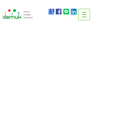
info@demuk.co.th
Tel:
+66 2 212 6384
Smart
Display
Solutions
บริษัท ดีมรรค จำกัด
DEMUK CO., LTD
Smart Display Solutions
WWW.DEMUK.CO.TH
14 Sathupradit20, Sathupradit Road, BangKhlo,
BangKhoLaem, Bangkok 10120, Thailand
Email:
Info@demuk.co.th
Tel:
+66 2 212 6384