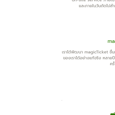
on-site service ภายใน
และภายในวันถัดไปสำหร
mag
เราได้พัฒนา magicTicket ขึ้น
ของเราได้อย่างแท้จริง หลายป
คร