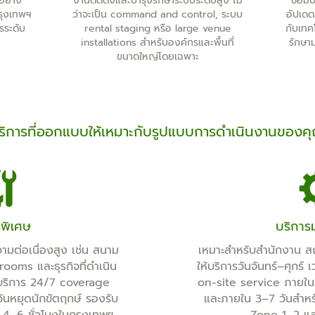
อย่าง
งานติดตั้งและบำรุงรักษาระบบระดับสูง ไม่
ซ่อม
กรุงเทพฯ
ว่าจะเป็น command and control, ระบบ
อัปเดต
รระดับ
rental staging หรือ large venue
กับเทค
installations สำหรับองค์กรและพื้นที่
รักษา
ขนาดใหญ่โดยเฉพาะ
ริการที่ออกแบบให้เหมาะกับรูปแบบการดำเนินงานของค
รพิเศษ
บริการ
ามต่อเนื่องสูง เช่น สนาม
เหมาะสำหรับสำนักงาน สถ
ooms และธุรกิจที่ดำเนิน
ให้บริการวันจันทร์–ศุกร
ริการ 24/7 coverage
on-site service ภายใน
วันหยุดนักขัตฤกษ์ รองรับ
และภายใน 3–7 วันสำหรับ