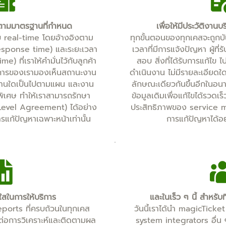
ไปตามมาตรฐานที่กำหนด
เพื่อให้มีประวัติงาน
บ real-time โดยอ้างอิงตาม
ทุกขั้นตอนของทุกเคสจะถูกบัน
sponse time) และระยะเวลา
เวลาที่มีการแจ้งปัญหา ผู้ที
) ที่เราให้คำมั่นไว้กับลูกค้า
สอบ สิ่งที่ได้รับการแก้ไข ไ
ัดการของเรามองเห็นสถานะงาน
ดำเนินงาน ไม่มีรายละเอียดใ
่างานใดเป็นไปตามแผน และงาน
ลักษณะเดียวกันขึ้นอีกในอ
พิเศษ ทำให้เราสามารถรักษา
ข้อมูลเดิมเพื่อแก้ไขได้รวดเร็
evel Agreement) ได้อย่าง
ประสิทธิภาพของ service
ารแก้ปัญหาเฉพาะหน้าเท่านั้น
การแก้ปัญหาได้อย
ใสในการให้บริการ
และในเร็ว ๆ นี้ สำหร
reports ที่ครบถ้วนในทุกเคส
วันนี้เราได้นำ magicTicket
นต่อการวิเคราะห์และติดตามผล
system integrators อื่น 