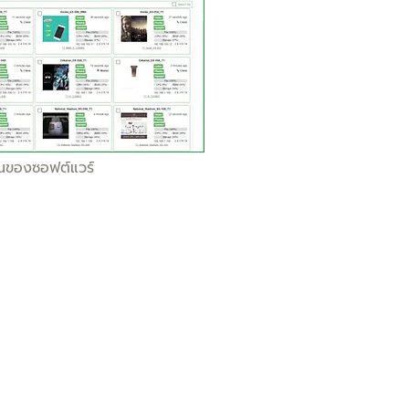
านของซอฟต์แวร์