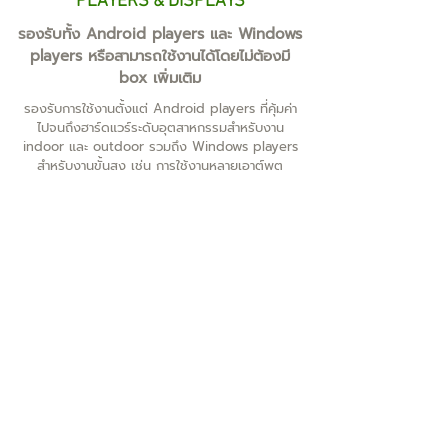
PLAYERS & DISPLAYS
รองรับทั้ง Android players และ Windows
players หรือสามารถใช้งานได้โดยไม่ต้องมี
box เพิ่มเติม
รองรับการใช้งานตั้งแต่ Android players ที่คุ้มค่า
ไปจนถึงฮาร์ดแวร์ระดับอุตสาหกรรมสำหรับงาน
indoor และ outdoor รวมถึง Windows players
สำหรับงานขั้นสูง เช่น การใช้งานหลายเอาต์พุต
(multiple outputs), การเล่นวิดีโอระดับ 8K,
edge blending และ ultra-high-resolution
video walls สำหรับจอแสดงผลระดับมืออาชีพที่มี
Android built-in เช่น Philips และ Sony
BRAVIA ไม่จำเป็นต้องใช้ set-top box เพิ่มเติม