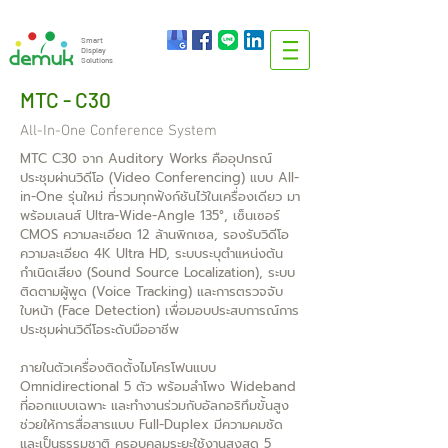
info@demuk.co.th
Tel:
+66 2 212 6384
Smart
Display
Solutions
MTC - C30
All-In-One Conference System
MTC C30 จาก Auditory Works คืออุปกรณ์
ประชุมผ่านวิดีโอ (Video Conferencing) แบบ All-
in-One รุ่นใหม่ ที่รวมทุกฟังก์ชันไว้ในเครื่องเดียว มา
พร้อมเลนส์ Ultra-Wide-Angle 135°, เซ็นเซอร์
CMOS ความละเอียด 12 ล้านพิกเซล, รองรับวิดีโอ
ความละเอียด 4K Ultra HD, ระบบระบุตำแหน่งต้น
กำเนิดเสียง (Sound Source Localization), ระบบ
ติดตามผู้พูด (Voice Tracking) และการตรวจจับ
ใบหน้า (Face Detection) เพื่อมอบประสบการณ์การ
ประชุมผ่านวิดีโอระดับมืออาชีพ
ภายในตัวเครื่องติดตั้งไมโครโฟนแบบ
Omnidirectional 5 ตัว พร้อมลำโพง Wideband
ที่ออกแบบเฉพาะ และทำงานร่วมกับอัลกอริทึมขั้นสูง
ช่วยให้การสื่อสารแบบ Full-Duplex มีความคมชัด
และเป็นธรรมชาติ ครอบคลุมระยะใช้งานสูงสุด 5