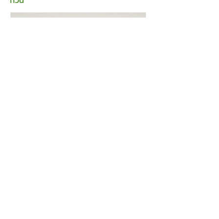
กวน
MTC C30 รวมกล้องประชุม ไมโครโฟน และลำโพงไว้
ในอุปกรณ์ All-in-One เพียงเครื่องเดียว พร้อม
รองรับการติดตั้งแบบ Plug-and-Play ที่ง่ายและ
รวดเร็ว ใช้สายเชื่อมต่อเพียง 2 เส้น ก็สามารถจัด
ห้องประชุมให้เป็นระเบียบ ลดความยุ่งยากในการติด
ตั้ง และไม่ต้องเสียค่าใช้จ่ายในการปรับปรุงหรือเดิน
ระบบเพิ่มเติม
ข้อมูลจำเพาะทางเทคนิค MTC C30