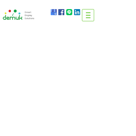
info@demuk.co.th
Tel:
+66 2 212 6384
Smart
Display
Solutions
บริษัท ดีมรรค จำกัด
DEMUK CO., LTD
Smart Display Solutions
WWW.DEMUK.CO.TH
14 Sathupradit20, Sathupradit Road, BangKhlo,
BangKhoLaem, Bangkok 10120, Thailand
Email:
Info@demuk.co.th
Tel:
+66 2 212 6384