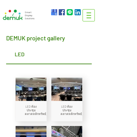
info@demuk.co.th
Tel:
+66 2 212 6384
Smart
Display
Solutions
DEMUK project gallery
LED
LED ห้อง
LED ห้อง
ประชุม
ประชุม
ตลาดหลักทรัพย์_1.jpg
ตลาดหลักทรัพย์_2.jpg